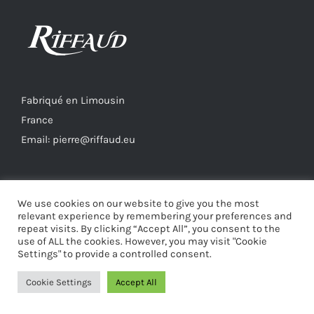
Fabriqué en Limousin
France
Email: pierre@riffaud.eu
We use cookies on our website to give you the most
relevant experience by remembering your preferences and
repeat visits. By clicking “Accept All”, you consent to the
use of ALL the cookies. However, you may visit "Cookie
REPORTAGE JT TF1
Settings" to provide a controlled consent.
Cookie Settings
Accept All
Reproductor
de