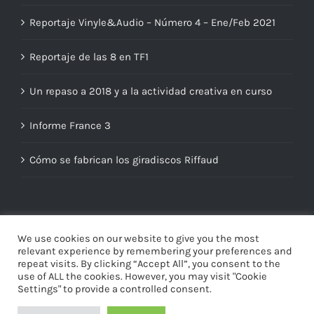
Reportaje Vinyle&Audio – Número 4 – Ene/Feb 2021
Reportaje de las 8 en TF1
Un repaso a 2018 y a la actividad creativa en curso
Informe France 3
Cómo se fabrican los giradiscos Riffaud
TAGS
We use cookies on our website to give you the most
relevant experience by remembering your preferences and
brazo unipivotante
granito
repeat visits. By clicking “Accept All”, you consent to the
use of ALL the cookies. However, you may visit "Cookie
Settings" to provide a controlled consent.