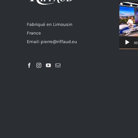
Lecteur
vidéo
Fabriqué en Limousin
France
Email: pierre@riffaud.eu
00