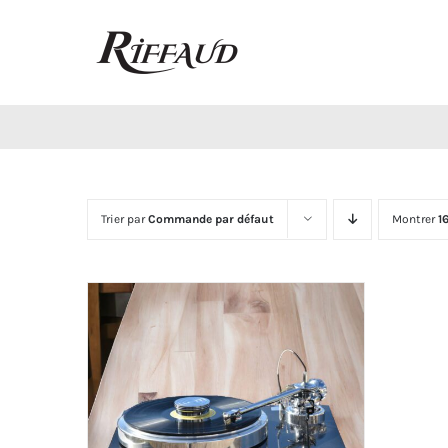
Passer
au
contenu
Trier par
Commande par défaut
Montrer
1