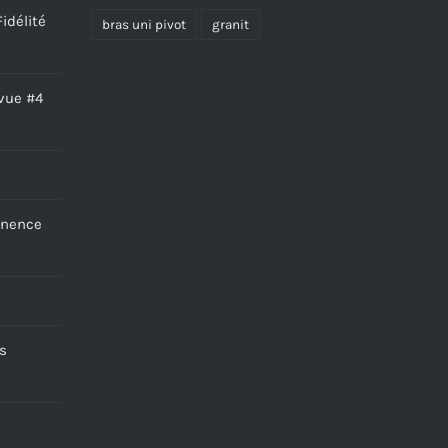
idélité
bras uni pivot
granit
vue #4
anence
s