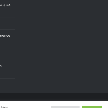
vue #4
anence
s
ved
cking