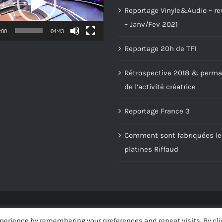
Reportage Vinyle&Audio – re
– Janv/Fev 2021
:00
04:43
Reportage 20h de TF1
Rétrospective 2018 & perm
de l’activité créatrice
Reportage France 3
Comment sont fabriquées le
platines Riffaud
Copyright
2026 | Condition générales de vente
(CGV)
| All Rights Reser
perience by remembering your preferences and repeat visits. By cli