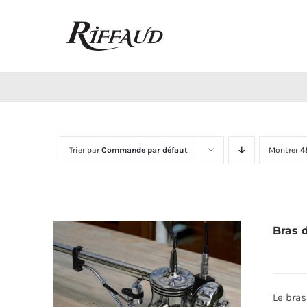
Passer
au
contenu
Trier par
Commande par défaut
Montrer
4
Bras 
Le bras