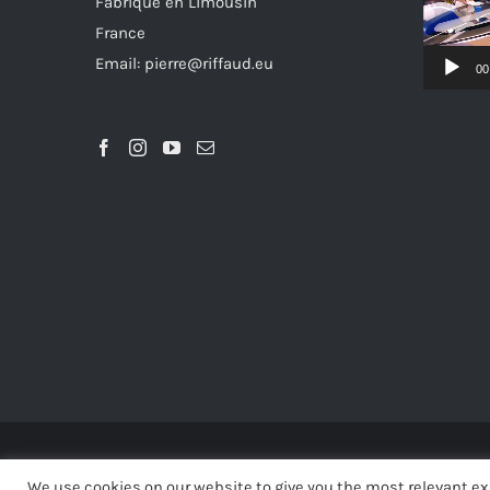
Fabriqué en Limousin
France
Email: pierre@riffaud.eu
00
© 
We use cookies on our website to give you the most relevant ex