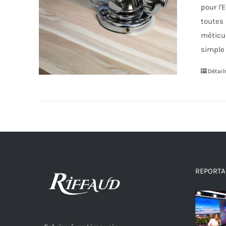
pour l'
toutes 
méticul
simple 
Détail
REPORTAG
Lecteur
vidéo