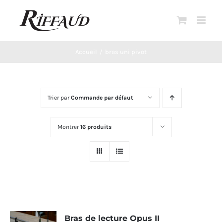
Passer
au
contenu
Accueil
bras uni pivot
Trier par
Commande par défaut
Montrer
16 produits
Bras de lecture Opus II