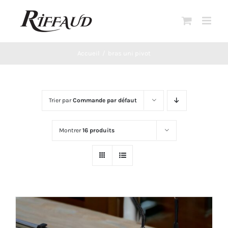
Passer
au
contenu
Accueil
bras uni pivot
Trier par
Commande par défaut
Montrer
16 produits