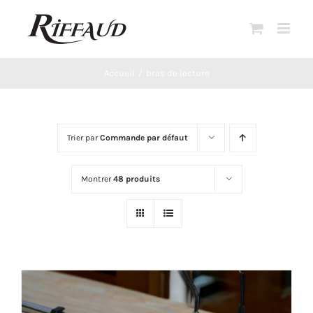
Passer
au
contenu
Accueil
bras de lecture
Trier par
Commande par défaut
Montrer
48 produits