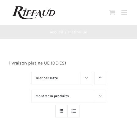
Passer
au
contenu
Accueil
Platine-ue
livraison platine UE (DE-ES)
Trier par
Date
Montrer
16 produits